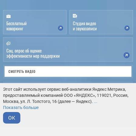
Бесплатный
Студия видео
коворкинг
и звукозаписи
Соц. опрос об оценке
эффективности мер поддержки
СМОТРЕТЬ ВИДЕО
ВИРТУАЛЬНЫЙ ТУР
Этот сайт использует сервис веб-аналитики Яндекс Метрика,
предоставляемый компанией ООО «ЯНДЕКС», 119021, Россия,
Москва, ул. Л. Толстого, 16 (далее — Яндекс).
...
КАК НАС НАЙТИ
Показать больше
ОК