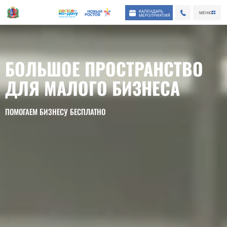
КАЛЕНДАРЬ
МЕНЮ
МЕРОПРИЯТИЙ
БОЛЬШОЕ ПРОСТРАНСТВО
ДЛЯ МАЛОГО БИЗНЕСА
ПОМОГАЕМ БИЗНЕСУ БЕСПЛАТНО