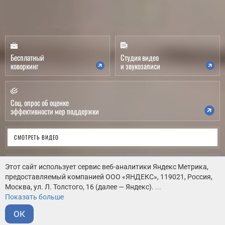
Бесплатный
Студия видео
коворкинг
и звукозаписи
Соц. опрос об оценке
эффективности мер поддержки
СМОТРЕТЬ ВИДЕО
ВИРТУАЛЬНЫЙ ТУР
Этот сайт использует сервис веб-аналитики Яндекс Метрика,
предоставляемый компанией ООО «ЯНДЕКС», 119021, Россия,
Москва, ул. Л. Толстого, 16 (далее — Яндекс).
...
КАК НАС НАЙТИ
Показать больше
ОК