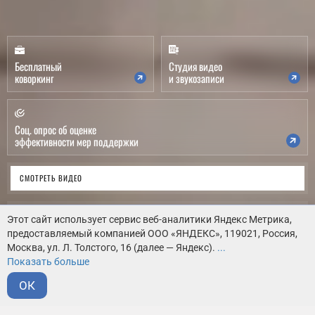
Бесплатный
Студия видео
коворкинг
и звукозаписи
Соц. опрос об оценке
эффективности мер поддержки
СМОТРЕТЬ ВИДЕО
ВИРТУАЛЬНЫЙ ТУР
Этот сайт использует сервис веб-аналитики Яндекс Метрика,
предоставляемый компанией ООО «ЯНДЕКС», 119021, Россия,
Москва, ул. Л. Толстого, 16 (далее — Яндекс).
...
КАК НАС НАЙТИ
Показать больше
ОК