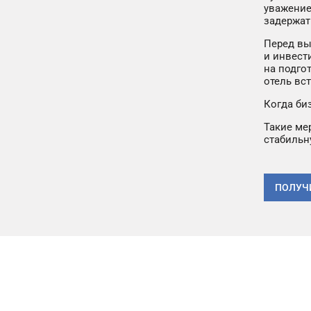
уважение
задержат
Перед вы
и инвест
на подго
отель вс
Когда би
Такие ме
стабильн
ПОЛУЧ