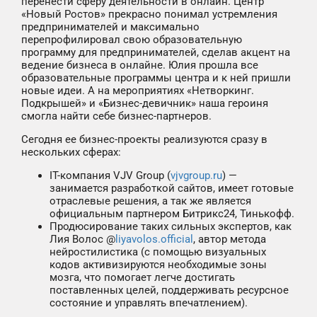
перенести сферу деятельности в онлайн. Центр
«Новый Ростов» прекрасно понимал устремления
предпринимателей и максимально
перепрофилировал свою образовательную
программу для предпринимателей, сделав акцент на
ведение бизнеса в онлайне. Юлия прошла все
образовательные программы центра и к ней пришли
новые идеи. А на мероприятиях «Нетворкинг.
Подкрышей» и «Бизнес-девичник» наша героиня
смогла найти себе бизнес-партнеров.
Сегодня ее бизнес-проекты реализуются сразу в
нескольких сферах:
IT-компания VJV Group (
vjvgroup.ru
) —
занимается разработкой сайтов, имеет готовые
отраслевые решения, а так же является
официальным партнером Битрикс24, Тинькофф.
Продюсирование таких сильных экспертов, как
Лия Волос @
liyavolos.official
, автор метода
нейростилистика (с помощью визуальных
кодов активизируются необходимые зоны
мозга, что помогает легче достигать
поставленных целей, поддерживать ресурсное
состояние и управлять впечатлением).