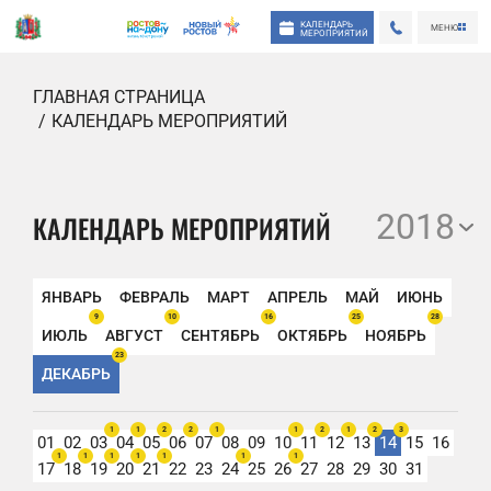
КАЛЕНДАРЬ
МЕНЮ
МЕРОПРИЯТИЙ
ГЛАВНАЯ СТРАНИЦА
КАЛЕНДАРЬ МЕРОПРИЯТИЙ
2018
КАЛЕНДАРЬ МЕРОПРИЯТИЙ
ЯНВАРЬ
ФЕВРАЛЬ
МАРТ
АПРЕЛЬ
МАЙ
ИЮНЬ
9
10
16
25
28
ИЮЛЬ
АВГУСТ
СЕНТЯБРЬ
ОКТЯБРЬ
НОЯБРЬ
23
ДЕКАБРЬ
1
1
2
2
1
1
2
1
2
3
01
02
03
04
05
06
07
08
09
10
11
12
13
14
15
16
1
1
1
1
1
1
1
17
18
19
20
21
22
23
24
25
26
27
28
29
30
31