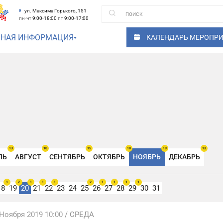
ул. Максима Горького, 151
пн-чт
9:00-18:00
пт
9:00-17:00
ЗНАЯ ИНФОРМАЦИЯ
КАЛЕНДАРЬ МЕРОПР
13
10
15
18
19
13
ЛЬ
АВГУСТ
СЕНТЯБРЬ
ОКТЯБРЬ
НОЯБРЬ
ДЕКАБРЬ
1
2
1
1
1
2
1
1
1
1
18
19
20
21
22
23
24
25
26
27
28
29
30
31
 Ноября 2019 10:00
/ СРЕДА