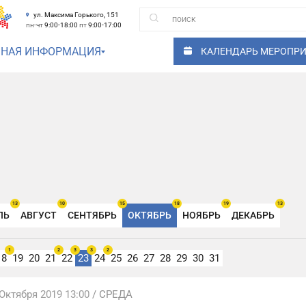
ул. Максима Горького, 151
пн-чт
9:00-18:00
пт
9:00-17:00
ЗНАЯ ИНФОРМАЦИЯ
КАЛЕНДАРЬ МЕРОПР
13
10
15
18
19
13
ЛЬ
АВГУСТ
СЕНТЯБРЬ
ОКТЯБРЬ
НОЯБРЬ
ДЕКАБРЬ
1
2
3
3
2
18
19
20
21
22
23
24
25
26
27
28
29
30
31
Октября 2019 13:00
/ СРЕДА