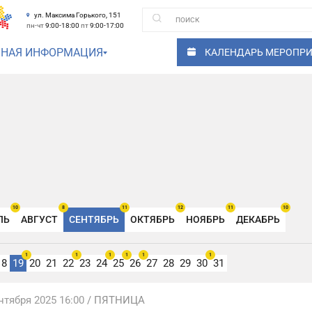
ул. Максима Горького, 151
пн-чт
9:00-18:00
пт
9:00-17:00
ЗНАЯ ИНФОРМАЦИЯ
КАЛЕНДАРЬ МЕРОПР
10
8
11
12
11
10
ЛЬ
АВГУСТ
СЕНТЯБРЬ
ОКТЯБРЬ
НОЯБРЬ
ДЕКАБРЬ
1
1
1
1
1
1
18
19
20
21
22
23
24
25
26
27
28
29
30
31
нтября 2025 16:00
/ ПЯТНИЦА