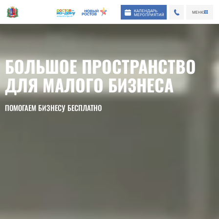
КАЛЕНДАРЬ
МЕНЮ
МЕРОПРИЯТИЙ
БОЛЬШОЕ ПРОСТРАНСТВО
ДЛЯ МАЛОГО БИЗНЕСА
ПОМОГАЕМ БИЗНЕСУ БЕСПЛАТНО