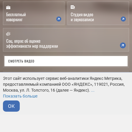
Бесплатный
Студия видео
коворкинг
и звукозаписи
Соц. опрос об оценке
эффективности мер поддержки
СМОТРЕТЬ ВИДЕО
ВИРТУАЛЬНЫЙ ТУР
Этот сайт использует сервис веб-аналитики Яндекс Метрика,
предоставляемый компанией ООО «ЯНДЕКС», 119021, Россия,
Москва, ул. Л. Толстого, 16 (далее — Яндекс).
...
КАК НАС НАЙТИ
Показать больше
ОК