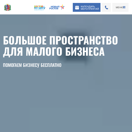
КАЛЕНДАРЬ
МЕНЮ
МЕРОПРИЯТИЙ
БОЛЬШОЕ ПРОСТРАНСТВО
ДЛЯ МАЛОГО БИЗНЕСА
ПОМОГАЕМ БИЗНЕСУ БЕСПЛАТНО