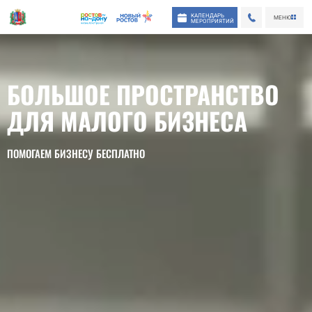
КАЛЕНДАРЬ
МЕНЮ
МЕРОПРИЯТИЙ
БОЛЬШОЕ ПРОСТРАНСТВО
ДЛЯ МАЛОГО БИЗНЕСА
ПОМОГАЕМ БИЗНЕСУ БЕСПЛАТНО