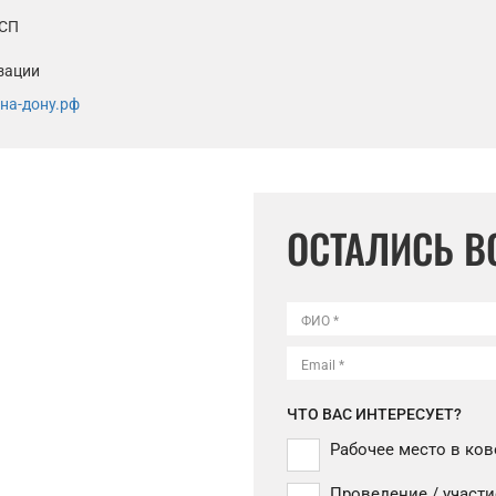
МСП
u
зации
на-дону.рф
ОСТАЛИСЬ 
ФИО *
Email *
ЧТО ВАС ИНТЕРЕСУЕТ?
Рабочее место в ков
Проведение / участи