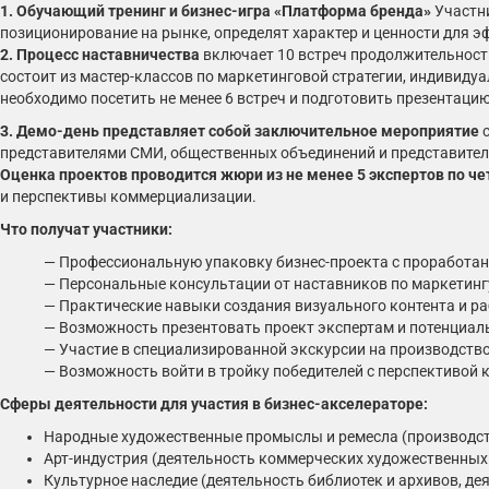
1. Обучающий тренинг и бизнес-игра «Платформа бренда»
Участни
позиционирование на рынке, определят характер и ценности для э
2. Процесс наставничества
включает 10 встреч продолжительность
состоит из мастер-классов по маркетинговой стратегии, индивиду
необходимо посетить не менее 6 встреч и подготовить презентаци
3. Демо-день представляет собой заключительное мероприятие
с
представителями СМИ, общественных объединений и представителе
Оценка проектов проводится жюри из не менее 5 экспертов по ч
и перспективы коммерциализации.
Что получат участники:
— Профессиональную упаковку бизнес-проекта с проработан
— Персональные консультации от наставников по маркетин
— Практические навыки создания визуального контента и р
— Возможность презентовать проект экспертам и потенциал
— Участие в специализированной экскурсии на производст
— Возможность войти в тройку победителей с перспективой 
Сферы деятельности для участия в бизнес-акселераторе:
Народные художественные промыслы и ремесла (производств
Арт-индустрия (деятельность коммерческих художественных 
Культурное наследие (деятельность библиотек и архивов, де