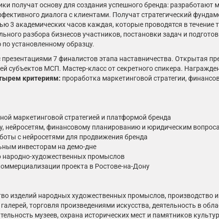
ки получат основу для создания успешного бренда: разработают 
ффективного диалога с клиентами. Получат стратегический фундам
ю 3 академических часов каждая, которые проводятся в течение тр
ального разбора бизнесов участников, постановки задач и подгото
ю по установленному образцу.
 презентациями 7 финалистов этапа наставничества. Открытая пре
й субъектов МСП. Мастер-класс от секретного спикера. Награжден
етырем критериям:
проработка маркетинговой стратегии, финансо
ной маркетинговой стратегией и платформой бренда
гу, нейросетям, финансовому планированию и юридическим вопрос
аботы с нейросетями для продвижения бренда
ьным инвесторам на демо-дне
во народно-художественных промыслов
коммерциализации проекта в Ростове-на-Дону
о изделий народных художественных промыслов, производство из
галерей, торговля произведениями искусства, деятельность в обл
ятельность музеев, охрана исторических мест и памятников культу