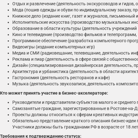
Отдых и развлечение (деятельность экскурсоводов и гидов,
Мода (пошив одежды и обуви по индивидуальному заказу, п
Книжное дело (издание книг, газет и журналов, письменный 
Исполнительские искусства (производство музыкальных ин
Образование в области культуры (деятельность учреждений 
Кино и телевидение (производство фильмов и телепрограмм,
Программное обеспечение (разработка компьютерного прог
Видеоигры (издание компьютерных игр)
Медиа и СМИ (радиовещание, телевещание, деятельность ин
Реклама и пиар (деятельность в сфере связей с общественно
Дизайн (специализированная дизайнерская деятельность, пр
Архитектура и урбанистика (деятельность в области архитек
Гастрономия (деятельность ресторанов и кафе)
Музыка (деятельность звукозаписи, деятельность композит
Кто может принять участие в бизнес-акселераторе:
Руководители и представители субъектов малого и среднего
Самозанятые граждане, зарегистрированные в Ростове-на-
Проекты должны относиться к сферам креативных индустри
Обязательно представление краткого описания бизнес-идеи 
Участники должны быть гражданами РФ в возрасте от 18 лет
Требования к подтверждению статуса: