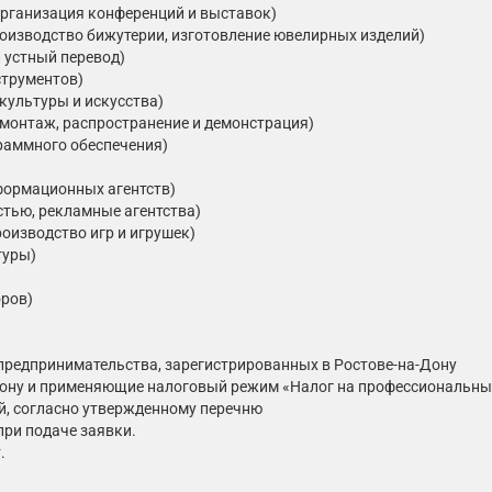
 организация конференций и выставок)
роизводство бижутерии, изготовление ювелирных изделий)
и устный перевод)
струментов)
культуры и искусства)
 монтаж, распространение и демонстрация)
раммного обеспечения)
формационных агентств)
стью, рекламные агентства)
оизводство игр и игрушек)
туры)
оров)
 предпринимательства, зарегистрированных в Ростове-на-Дону
Дону и применяющие налоговый режим «Налог на профессиональны
й, согласно утвержденному перечню
при подаче заявки.
.