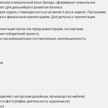
миссию и визуальный язык бренда, сформируют уникальное
ент для дальнейшего развития бизнеса.
ех недель с периодичностью не менее 3 раз в неделю. Программа
вки к финальным презентациям. Для допуска к презентации
зентация проектов перед инвесторами, экспертами,
ие победителей проекта.
во-организационная составляющая, инновационность
ам
делий с авторским дизайном, производство мебели)
асти фотографии, деятельность художников)
ры)