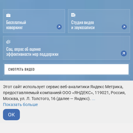
Бесплатный
Студия видео
коворкинг
и звукозаписи
Соц. опрос об оценке
эффективности мер поддержки
СМОТРЕТЬ ВИДЕО
ВИРТУАЛЬНЫЙ ТУР
Этот сайт использует сервис веб-аналитики Яндекс Метрика,
предоставляемый компанией ООО «ЯНДЕКС», 119021, Россия,
Москва, ул. Л. Толстого, 16 (далее — Яндекс).
...
КАК НАС НАЙТИ
Показать больше
ОК