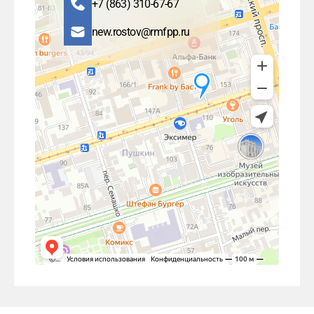
+7 (863) 310-67-67
new.rostov@rmfpp.ru